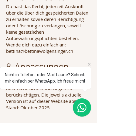
Du hast das Recht, jederzeit Auskunft
über die über dich gespeicherten Daten
zu erhalten sowie deren Berichtigung
oder Löschung zu verlangen, soweit
keine gesetzlichen
Aufbewahrungspflichten bestehen.
Wende dich dazu einfach an:
bettina@bettinawolgensinger.ch
8. Anpassungen
Nicht in Telefon- oder Mail-Laune? Schreib
Diese Datenschutzerklärung kann bei
mir einfach per WhatsApp. Ich freue mich!
Bedarf angepasst werden, um rechtliche
oder technische Änderungen zu
berücksichtigen. Die jeweils aktuelle
Version ist auf dieser Website abrufbar.
Stand: Oktober 2025
Call